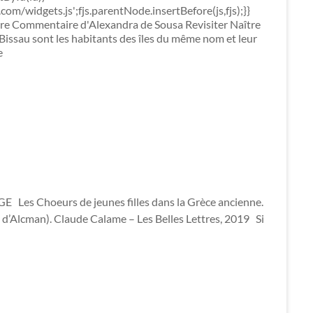
.com/widgets.js';fjs.parentNode.insertBefore(js,fjs);}}
ire Commentaire d'Alexandra de Sousa Revisiter Naître
-Bissau sont les habitants des îles du même nom et leur
e
Choeurs de jeunes filles dans la Grèce ancienne.
es d’Alcman). Claude Calame – Les Belles Lettres, 2019 Si