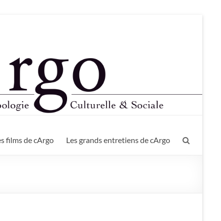
s films de cArgo
Les grands entretiens de cArgo