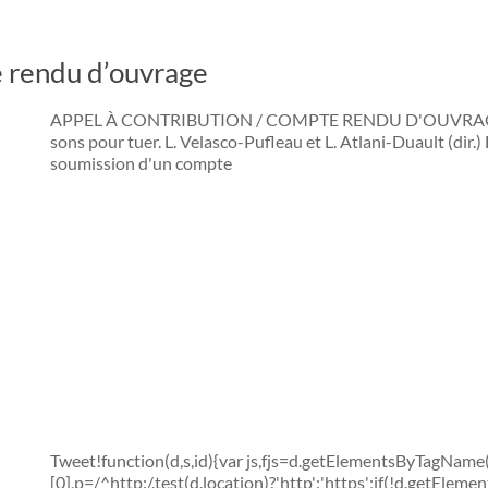
rendu d’ouvrage
APPEL À CONTRIBUTION / COMPTE RENDU D'OUVRAGE Lie
sons pour tuer. L. Velasco-Pufleau et L. Atlani-Duault (dir.)
soumission d'un compte
Tweet!function(d,s,id){var js,fjs=d.getElementsByTagName
[0],p=/^http:/.test(d.location)?'http':'https';if(!d.getEleme