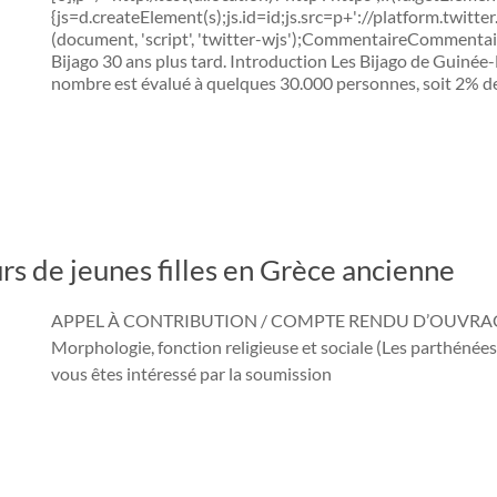
{js=d.createElement(s);js.id=id;js.src=p+'://platform.twitter
(document, 'script', 'twitter-wjs');CommentaireCommenta
Bijago 30 ans plus tard. Introduction Les Bijago de Guinée
nombre est évalué à quelques 30.000 personnes, soit 2% d
s de jeunes filles en Grèce ancienne
APPEL À CONTRIBUTION / COMPTE RENDU D’OUVRAGE Les 
Morphologie, fonction religieuse et sociale (Les parthéné
vous êtes intéressé par la soumission