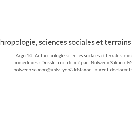
thropologie, sciences sociales et terrai
cArgo 14 : Anthropologie, sciences sociales et terrains num
numériques » Dossier coordonné par : Nolwenn Salmon, MCF
nolwenn.salmon@univ-lyon3.frManon Laurent, doctorante 